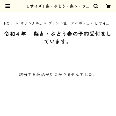
Ｌサイズ | 梨・ぶどう・梨ジェラー
ト ｜ 埼玉県鴻巣市 【荒井果樹園】
HOM
オリジナル
プリント色：アイボリ
Ｌサイ
E
Ｔ
ー
ズ
令和４年 梨🍐・ぶどう🍇の予約受付をし
ています。
該当する商品が見つかりませんでした。