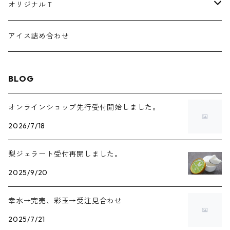
オリジナルＴ
プリント色：アイボリー
アイス詰め合わせ
Ｍサイズ
プリント色：ダークブラウン
BLOG
Ｌサイズ
オンラインショップ先行受付開始しました。
ＸＬサイズ
2026/7/18
梨ジェラート受付再開しました。
2025/9/20
幸水→完売、彩玉→受注見合わせ
2025/7/21