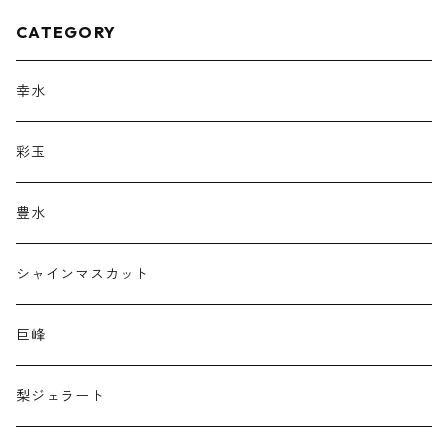
CATEGORY
幸水
彩玉
豊水
シャインマスカット
巨峰
梨ジェラート